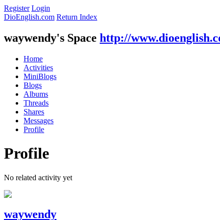
Register
Login
DioEnglish.com
Return Index
waywendy's Space
http://www.dioenglish.
Home
Activities
MiniBlogs
Blogs
Albums
Threads
Shares
Messages
Profile
Profile
No related activity yet
waywendy