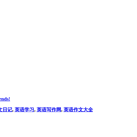
ends!
文日记
,
英语学习
,
英语写作网
,
英语作文大全