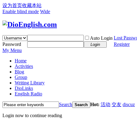
设为首页
收藏本站
Enable blind mode
Wide
Lost Passw
Auto Login
Password
Register
Login
My Menu
Home
Activities
Blog
Group
Writing Library
DioLinks
English Radio
Search
Hot:
活动
交友
discuz
Search
Login now to continue reading