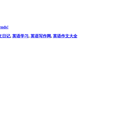
ends!
文日记
,
英语学习
,
英语写作网
,
英语作文大全