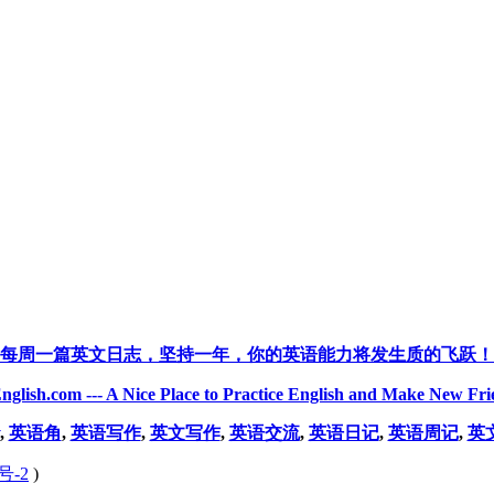
每周一篇英文日志，坚持一年，你的英语能力将发生质的飞跃！
nglish.com --- A Nice Place to Practice English and Make New Fri
,
英语角
,
英语写作
,
英文写作
,
英语交流
,
英语日记
,
英语周记
,
英
号-2
)