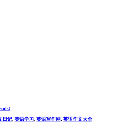
ends!
文日记
,
英语学习
,
英语写作网
,
英语作文大全