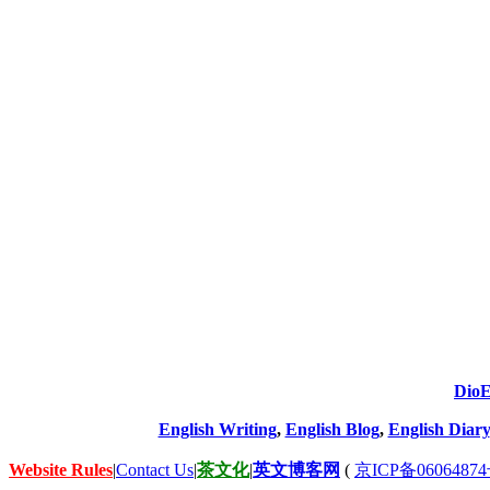
DioE
English Writing
,
English Blog
,
English Diary
Website Rules
|
Contact Us
|
茶文化
|
英文博客网
(
京ICP备06064874