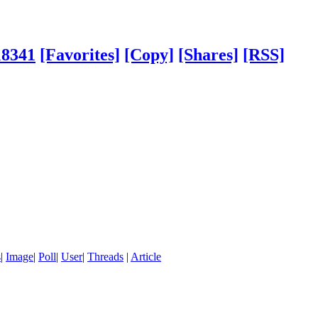
18341
[Favorites]
[Copy]
[Shares]
[RSS]
s
|
Image
|
Poll
|
User
|
Threads
|
Article