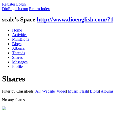
Register
Login
DioEnglish.com
Return Index
scale's Space
http://www.dioenglish.com/?
Home
Activities
MiniBlogs
Blogs
Albums
Threads
Shares
Messages
Profile
Shares
Filter by Classifieds:
All
|
Website
|
Video
|
Music
|
Flash
|
Blogs
|
Album
No any shares