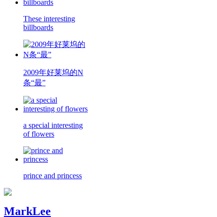
These interesting
billboards
2009年好莱坞的N
条“最”
a special interesting
of flowers
prince and princess
MarkLee