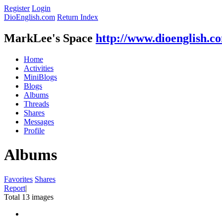
Register
Login
DioEnglish.com
Return Index
MarkLee's Space
http://www.dioenglish.c
Home
Activities
MiniBlogs
Blogs
Albums
Threads
Shares
Messages
Profile
Albums
Favorites
Shares
Report
|
Total 13 images