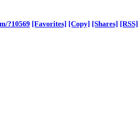
om/?10569
[Favorites]
[Copy]
[Shares]
[RSS]