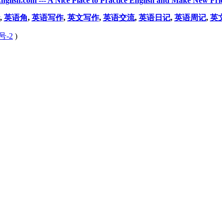
nglish.com --- A Nice Place to Practice English and Make New Fri
,
英语角
,
英语写作
,
英文写作
,
英语交流
,
英语日记
,
英语周记
,
英
号-2
)