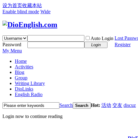
设为首页
收藏本站
Enable blind mode
Wide
Lost Passw
Auto Login
Password
Register
Login
My Menu
Home
Activities
Blog
Group
Writing Library
DioLinks
English Radio
Search
Hot:
活动
交友
discuz
Search
Login now to continue reading