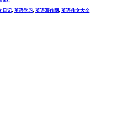
ends!
文日记
,
英语学习
,
英语写作网
,
英语作文大全