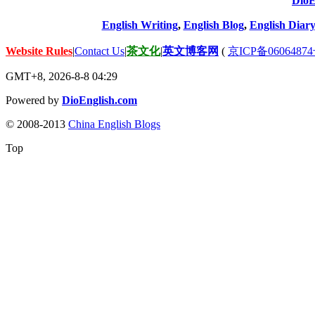
DioE
English Writing
,
English Blog
,
English Diary
Website Rules
|
Contact Us
|
茶文化
|
英文博客网
(
京ICP备06064874
GMT+8, 2026-8-8 04:29
Powered by
DioEnglish.com
© 2008-2013
China English Blogs
Top