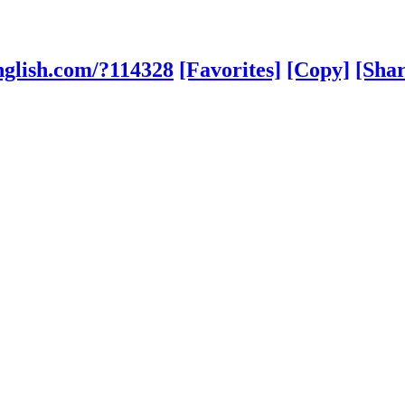
nglish.com/?114328
[Favorites]
[Copy]
[Shar