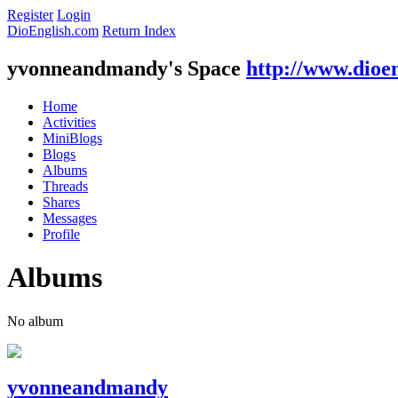
Register
Login
DioEnglish.com
Return Index
yvonneandmandy's Space
http://www.dioe
Home
Activities
MiniBlogs
Blogs
Albums
Threads
Shares
Messages
Profile
Albums
No album
yvonneandmandy