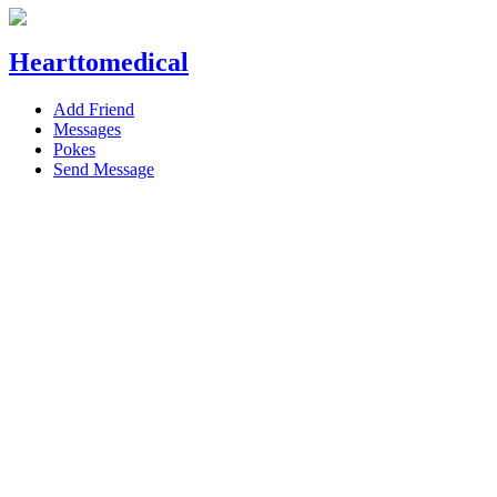
Hearttomedical
Add Friend
Messages
Pokes
Send Message