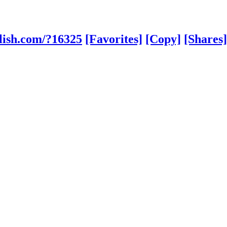
lish.com/?16325
[Favorites]
[Copy]
[Shares]