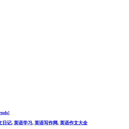
ends!
文日记
,
英语学习
,
英语写作网
,
英语作文大全