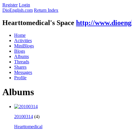
Register
Login
DioEnglish.com
Return Index
Hearttomedical's Space
http://www.dioeng
Home
Activities
MiniBlogs
Blogs
Albums
Threads
Shares
Messages
Profile
Albums
20100314
(4)
Hearttomedical