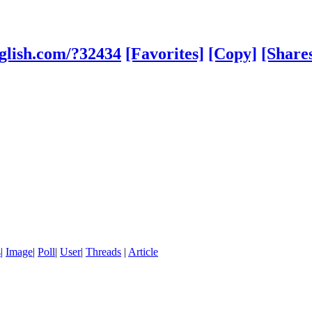
glish.com/?32434
[Favorites]
[Copy]
[Share
s
|
Image
|
Poll
|
User
|
Threads
|
Article