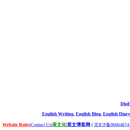
DioE
English Writing
,
English Blog
,
English Diary
Website Rules
|
Contact Us
|
茶文化
|
英文博客网
(
京ICP备06064874