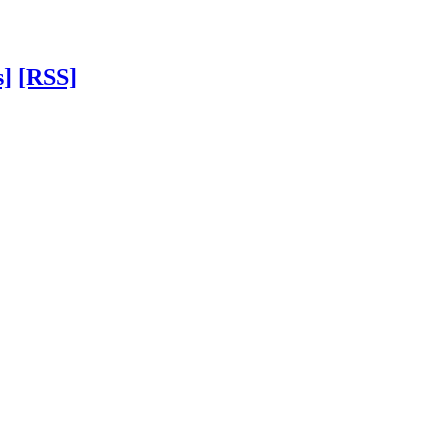
s]
[RSS]