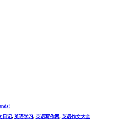
ends!
文日记
,
英语学习
,
英语写作网
,
英语作文大全