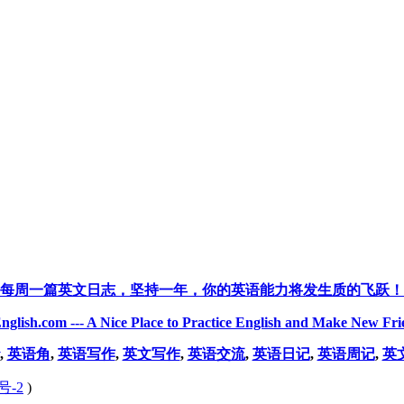
每周一篇英文日志，坚持一年，你的英语能力将发生质的飞跃！
nglish.com --- A Nice Place to Practice English and Make New Fri
,
英语角
,
英语写作
,
英文写作
,
英语交流
,
英语日记
,
英语周记
,
英
号-2
)