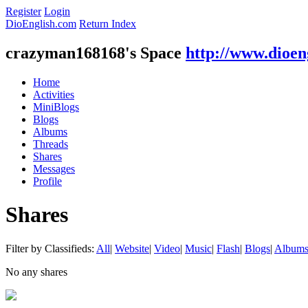
Register
Login
DioEnglish.com
Return Index
crazyman168168's Space
http://www.dioen
Home
Activities
MiniBlogs
Blogs
Albums
Threads
Shares
Messages
Profile
Shares
Filter by Classifieds:
All
|
Website
|
Video
|
Music
|
Flash
|
Blogs
|
Album
No any shares